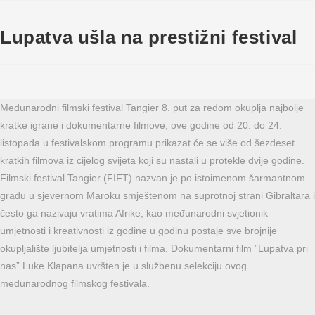
Lupatva ušla na prestižni festival
Međunarodni filmski festival Tangier 8. put za redom okuplja najbolje
kratke igrane i dokumentarne filmove, ove godine od 20. do 24.
listopada u festivalskom programu prikazat će se više od šezdeset
kratkih filmova iz cijelog svijeta koji su nastali u protekle dvije godine.
Filmski festival Tangier (FIFT) nazvan je po istoimenom šarmantnom
gradu u sjevernom Maroku smještenom na suprotnoj strani Gibraltara i
često ga nazivaju vratima Afrike, kao međunarodni svjetionik
umjetnosti i kreativnosti iz godine u godinu postaje sve brojnije
okupljalište ljubitelja umjetnosti i filma. Dokumentarni film ”Lupatva pri
nas” Luke Klapana uvršten je u službenu selekciju ovog
međunarodnog filmskog festivala.