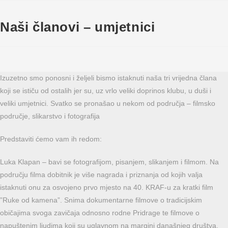
Naši članovi – umjetnici
Izuzetno smo ponosni i željeli bismo istaknuti naša tri vrijedna člana
koji se ističu od ostalih jer su, uz vrlo veliki doprinos klubu, u duši i
veliki umjetnici. Svatko se pronašao u nekom od područja – filmsko
područje, slikarstvo i fotografija
Predstaviti ćemo vam ih redom:
Luka Klapan – bavi se fotografijom, pisanjem, slikanjem i filmom. Na
području filma dobitnik je više nagrada i priznanja od kojih valja
istaknuti onu za osvojeno prvo mjesto na 40. KRAF-u za kratki film
”Ruke od kamena”. Snima dokumentarne filmove o tradicijskim
običajima svoga zavičaja odnosno rodne Pridrage te filmove o
napuštenim ljudima koji su uglavnom na margini današnjeg društva.