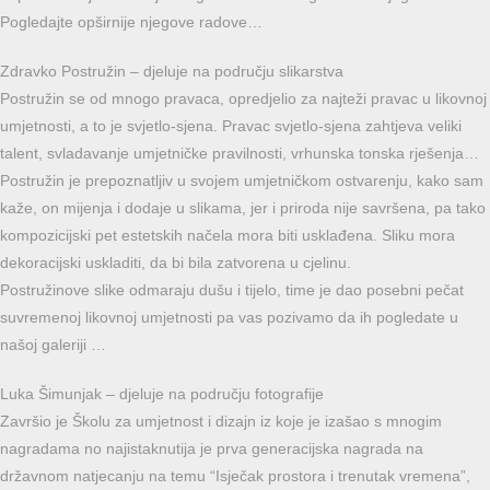
Pogledajte opširnije njegove radove…
Zdravko Postružin – djeluje na području slikarstva
Postružin se od mnogo pravaca, opredjelio za najteži pravac u likovnoj
umjetnosti, a to je svjetlo-sjena. Pravac svjetlo-sjena zahtjeva veliki
talent, svladavanje umjetničke pravilnosti, vrhunska tonska rješenja…
Postružin je prepoznatljiv u svojem umjetničkom ostvarenju, kako sam
kaže, on mijenja i dodaje u slikama, jer i priroda nije savršena, pa tako
kompozicijski pet estetskih načela mora biti usklađena. Sliku mora
dekoracijski uskladiti, da bi bila zatvorena u cjelinu.
Postružinove slike odmaraju dušu i tijelo, time je dao posebni pečat
suvremenoj likovnoj umjetnosti pa vas pozivamo da ih pogledate u
našoj galeriji …
Luka Šimunjak – djeluje na području fotografije
Završio je Školu za umjetnost i dizajn iz koje je izašao s mnogim
nagradama no na­jistaknutija je prva generacijska nagrada na
državnom natjecanju na temu “Isječak prostora i trenutak vremena”,