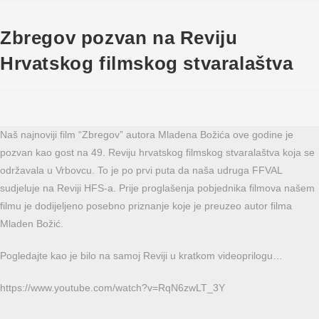
Zbregov pozvan na Reviju
Hrvatskog filmskog stvaralaštva
Naš najnoviji film “Zbregov” autora Mladena Božića ove godine je
pozvan kao gost na 49. Reviju hrvatskog filmskog stvaralaštva koja se
održavala u Vrbovcu. To je po prvi puta da naša udruga FFVAL
sudjeluje na Reviji HFS-a. Prije proglašenja pobjednika filmova našem
filmu je dodijeljeno posebno priznanje koje je preuzeo autor filma
Mladen Božić.
Pogledajte kao je bilo na samoj Reviji u kratkom videoprilogu…
https://www.youtube.com/watch?v=RqN6zwLT_3Y