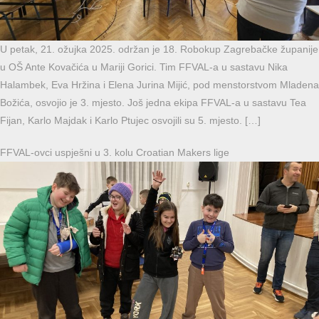
U petak, 21. ožujka 2025. održan je 18. Robokup Zagrebačke županije
u OŠ Ante Kovačića u Mariji Gorici. Tim FFVAL-a u sastavu Nika
Halambek, Eva Hržina i Elena Jurina Mijić, pod menstorstvom Mladena
Božića, osvojio je 3. mjesto. Još jedna ekipa FFVAL-a u sastavu Tea
Fijan, Karlo Majdak i Karlo Ptujec osvojili su 5. mjesto. […]
FFVAL-ovci uspješni u 3. kolu Croatian Makers lige