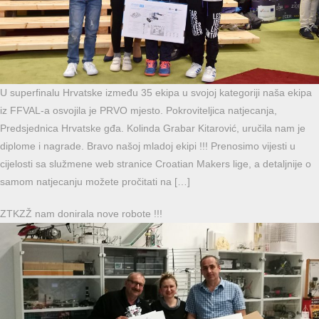
U superfinalu Hrvatske između 35 ekipa u svojoj kategoriji naša ekipa
iz FFVAL-a osvojila je PRVO mjesto. Pokroviteljica natjecanja,
Predsjednica Hrvatske gđa. Kolinda Grabar Kitarović, uručila nam je
diplome i nagrade. Bravo našoj mladoj ekipi !!! Prenosimo vijesti u
cijelosti sa služmene web stranice Croatian Makers lige, a detaljnije o
samom natjecanju možete pročitati na […]
ZTKZŽ nam donirala nove robote !!!