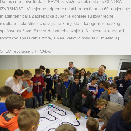
Danas smo potvrdili da je FFVAL zasluženo dobio status CENTRA
IZVRSNOSTI! Višetjedne pripreme mladih robotičara za 60. natjecanje
mladih tehničara Zagrebačke županije donijele su izvanredne
rezultate: Lola Mihelec osvojila je 2. mjesto u kategoriji robotskog
spašavanja žrtve, Slaven Halambek osvojio je 3. mjesto u kategoriji
robotskog spašavanja žrtve, a Rea Iveković osvojila 4. mjesto u […]
STEM revolucija u FFVAL-u