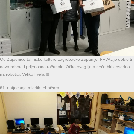
Od Zajednice tehničke kulture zagrebačke Županije, FFVAL je dobio tri
nova robota i prijenosno računalo. Očito ovog ljeta neće biti dosadno
na robotici. Veliko hvala !!!
61. natjecanje mladih tehničara