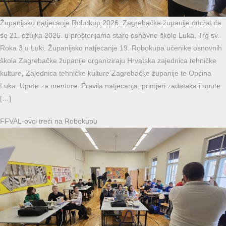
Županijsko natjecanje Robokup 2026. Zagrebačke županije održat će
se 21. ožujka 2026. u prostorijama stare osnovne škole Luka, Trg sv.
Roka 3 u Luki. Županijsko natjecanje 19. Robokupa učenike osnovnih
škola Zagrebačke županije organiziraju Hrvatska zajednica tehničke
kulture, Zajednica tehničke kulture Zagrebačke županije te Općina
Luka. Upute za mentore: Pravila natjecanja, primjeri zadataka i upute
[…]
FFVAL-ovci treći na Robokupu