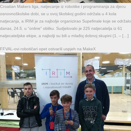
Croatian Makers liga, natjecanje iz robotike i programiranja za djecu
osnovnoškolske dobi, se u ovoj školskoj godini održala u 4 kola
natjecanja, a IRIM je za najbolje organizirao Supefinale koje se održalo
danas, 24.5. u “online” obliku. Sudjelovalo je 225 natjecatelja iz 61
natjecateljske ekipe, a najbolji su bili u mlađoj dobnoj skupini (1. – […]
FFVAL-ovi robotičari opet ostvarili uspjeh na MakeX