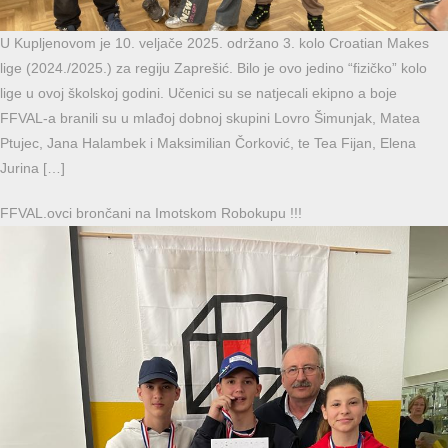
U Kupljenovom je 10. veljače 2025. održano 3. kolo Croatian Makes
lige (2024./2025.) za regiju Zaprešić. Bilo je ovo jedino “fizičko” kolo
lige u ovoj školskoj godini. Učenici su se natjecali ekipno a boje
FFVAL-a branili su u mlađoj dobnoj skupini Lovro Šimunjak, Matea
Ptujec, Jana Halambek i Maksimilian Čorković, te Tea Fijan, Elena
Jurina […]
FFVAL.ovci brončani na Imotskom Robokupu !!!