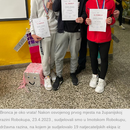
Bronca je oko vrata! Nakon osvojenog prvog mjesta na županijskoj
razini Robokupa, 23.4.2023., sudjelovali smo u Imotskom Robokupu,
državna razina, na kojem je sudjelovalo 19 natjecateljskih ekipa iz