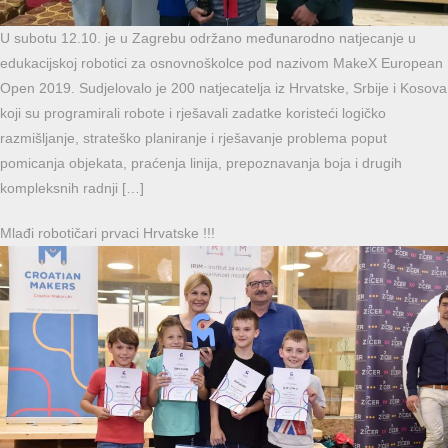
U subotu 12.10. je u Zagrebu održano međunarodno natjecanje u
edukacijskoj robotici za osnovnoškolce pod nazivom MakeX European
Open 2019. Sudjelovalo je 200 natjecatelja iz Hrvatske, Srbije i Kosova
koji su programirali robote i rješavali zadatke koristeći logičko
razmišljanje, strateško planiranje i rješavanje problema poput
pomicanja objekata, praćenja linija, prepoznavanja boja i drugih
kompleksnih radnji […]
Mlađi robotičari prvaci Hrvatske !!!