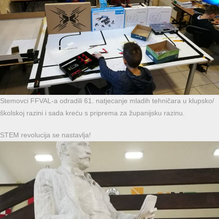
Stemovci FFVAL-a odradili 61. natjecanje mladih tehničara u klupsko/
školskoj razini i sada kreću s priprema za županijsku razinu.
STEM revolucija se nastavlja!