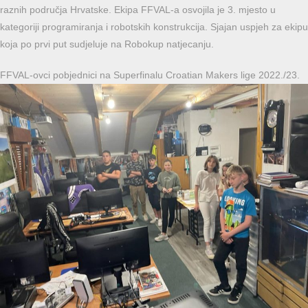
raznih područja Hrvatske. Ekipa FFVAL-a osvojila je 3. mjesto u
kategoriji programiranja i robotskih konstrukcija. Sjajan uspjeh za ekipu
koja po prvi put sudjeluje na Robokup natjecanju.
FFVAL-ovci pobjednici na Superfinalu Croatian Makers lige 2022./23.