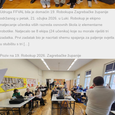
Udruga FFVAL bila je domaćin 19. Robokupa Zagrebačke županije
održanog u petak, 21. ožujka 2026. u Luki. Robokup je ekipno
natjecanje učenika viših razreda osnovnih škola iz elementarne
robotike. Natjecalo se 8 ekipa (24 učenika) koje su morale riješiti tri
zadatka. Prvi zadatak bio je nacrtati shemu spajanja za paljenje svjetla
u stubištu s tri […]
Poziv na 19. Robokup 2026. Zagrebačke županije